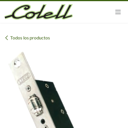
Ir al contenido
Todos los productos