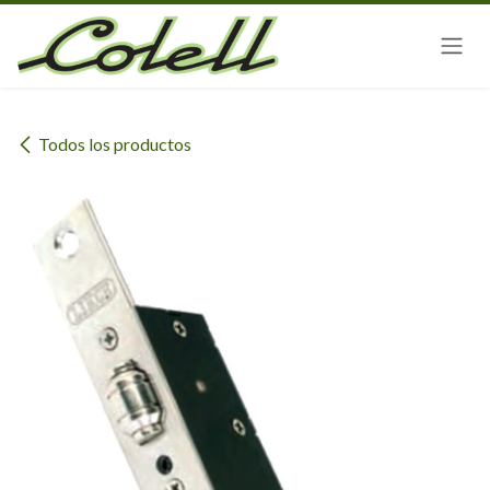
Ir al contenido
Todos los productos