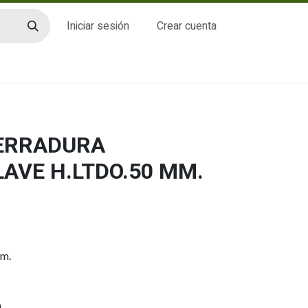
Iniciar sesión
Crear cuenta
CTO
CERRADURA
AVE H.LTDO.50 MM.
mm.
.