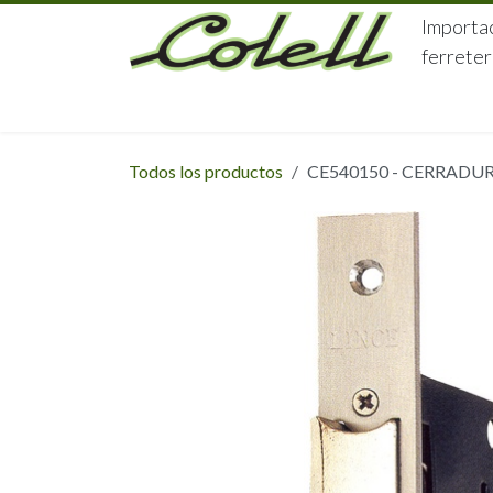
Ir al contenido
Importac
ferreter
HOME
HERRAJES
FERRETERÍA
Todos los productos
CE540150 - CERRADU