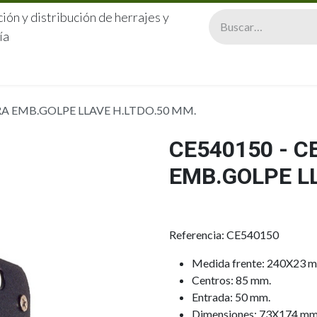
ión y distribución de herrajes y
ía
CERRAJERÍA
QUIÉNES SOMOS
CATÁLOGOS
CONTA
RA EMB.GOLPE LLAVE H.LTDO.50 MM.
CE540150 - 
EMB.GOLPE LL
Referencia: CE540150
Medida frente: 240X23 
Centros: 85 mm.
Entrada: 50 mm.
Dimensiones: 73X174 mm