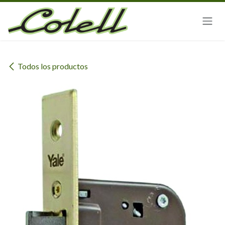
Ir al contenido
Todos los productos