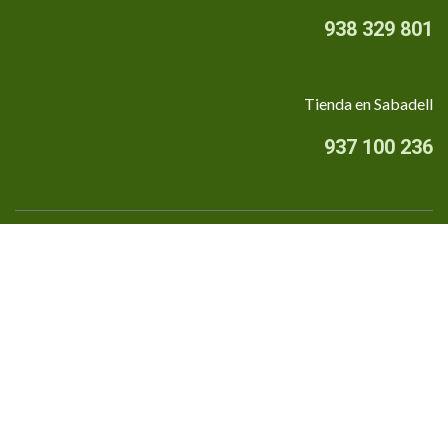
938 329 801
Tienda en Sabadell
937 100 236
Quiénes somos
•
Aviso Legal
•
Privacidad
•
Política de cookies
Financiado por la Unión Europea - NextGenerationEU