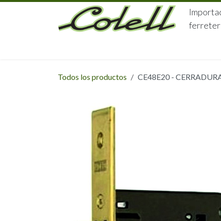
Ir al contenido
Importac
ferreter
HOME
HERRAJES
FERRETERÍA
Todos los productos
CE48E20 - CERRADUR