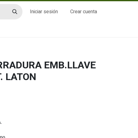
Iniciar sesión
Crear cuenta
CTO
ERRADURA EMB.LLAVE
. LATON
.
omo