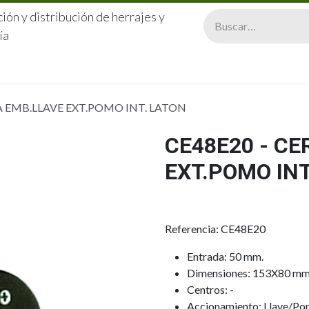
ión y distribución de herrajes y
ía
CERRAJERÍA
QUIÉNES SOMOS
CATÁLOGOS
CONTA
A EMB.LLAVE EXT.POMO INT. LATON
CE48E20 - C
EXT.POMO INT
Referencia: CE48E20
Entrada: 50 mm.
Dimensiones: 153X80 mm
Centros: -
Accionamiento: Llave/P