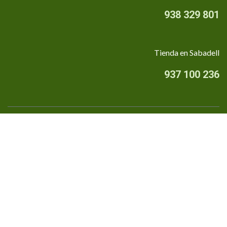
938 329 801
Tienda en Sabadell
937 100 236
Quiénes somos
•
Aviso Legal
•
Privacidad
•
Política de cookies
Financiado por la Unión Europea - NextGenerationEU