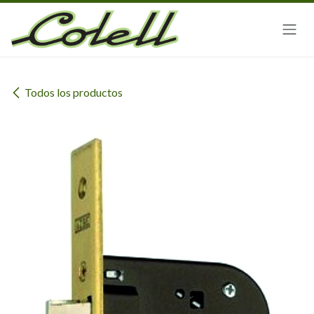
Ir al contenido
Todos los productos