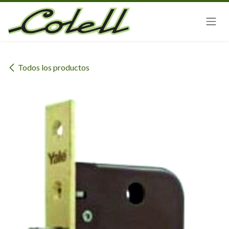
Ir al contenido
Todos los productos