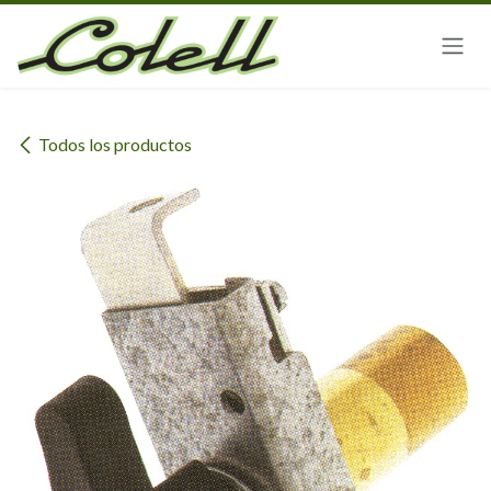
Ir al contenido
Todos los productos