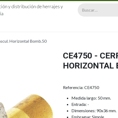
ión y distribución de herrajes y
ía
CERRAJERÍA
QUIÉNES SOMOS
CATÁLOGOS
CONTA
ascul. Horizontal Bomb.50
CE4750 - CER
HORIZONTAL 
Referencia: CE4750
Medida largo: 50 mm.
Entrada: -
Dimensiones: 90x36 mm.
Embrague: Simple