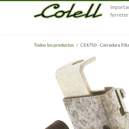
Ir al contenido
Importac
ferreter
HOME
HERRAJES
FERRETERÍA
Todos los productos
CE4750 - Cerradura P.B