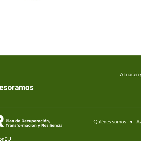
Almacén y
asesoramos
Quiénes somos
•
Av
ionEU