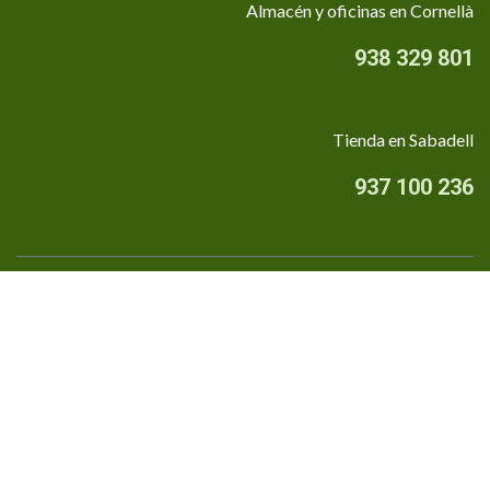
Almacén y oficinas en Cornellà
938 329 801
Tienda en Sabadell
937 100 236
Quiénes somos
•
Aviso Legal
•
Privacidad
•
Política de cookies