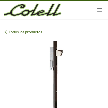
Ir al contenido
Todos los productos