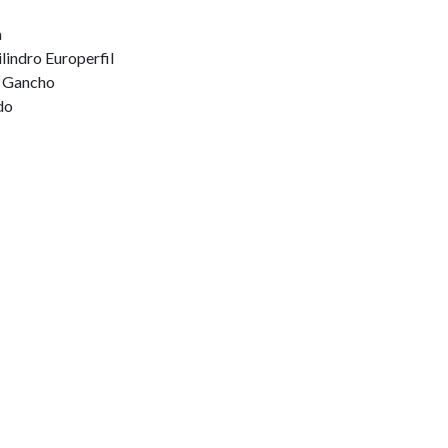
a
lindro Europerfil
a Gancho
do