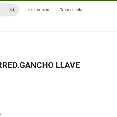
Iniciar sesión
Crear cuenta
CTO
RRED.GANCHO LLAVE
.