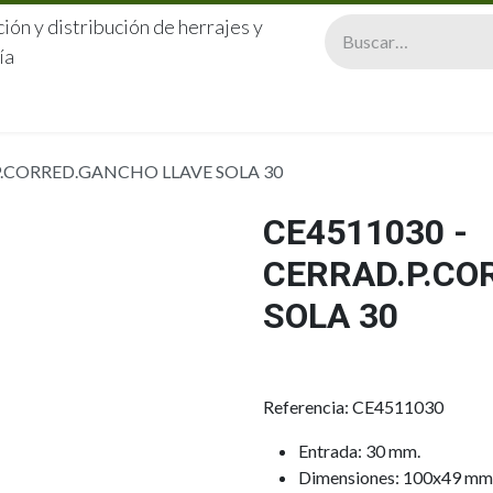
ión y distribución de herrajes y
ía
CERRAJERÍA
QUIÉNES SOMOS
CATÁLOGOS
CONTA
P.CORRED.GANCHO LLAVE SOLA 30
CE4511030 -
CERRAD.P.CO
SOLA 30
Referencia: CE4511030
Entrada: 30 mm.
Dimensiones: 100x49 mm