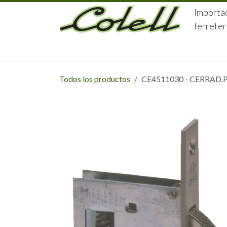
Ir al contenido
Importac
ferreter
HOME
HERRAJES
FERRETERÍA
Todos los productos
CE4511030 - CERRAD.