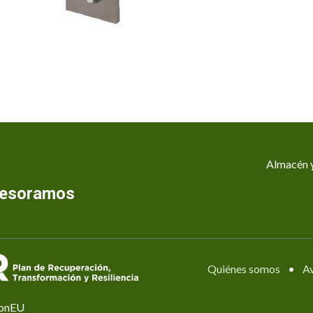
Almacén y
asesoramos
Quiénes somos
•
Av
ionEU