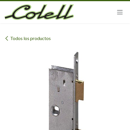
Ir al contenido
Todos los productos