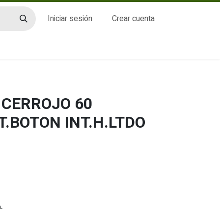
Iniciar sesión
Crear cuenta
CTO
 CERROJO 60
.BOTON INT.H.LTDO
.