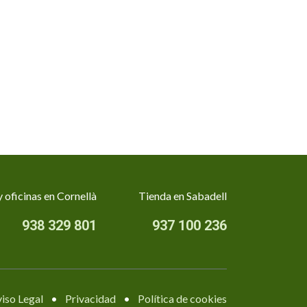
 oficinas en Cornellà
Tienda en Sabadell
938 329 801
937 100 236
iso Legal
•
Privacidad
•
Política de cookies