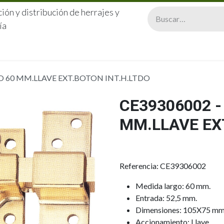
ión y distribución de herrajes y
ía
CERRAJERÍA
QUIÉNES SOMOS
CATÁLOGOS
CONTA
O 60 MM.LLAVE EXT.BOTON INT.H.LTDO
CE39306002 -
MM.LLAVE EXT
Referencia: CE39306002
Medida largo: 60 mm.
Entrada: 52,5 mm.
Dimensiones: 105X75 mm
Accionamiento: Llave