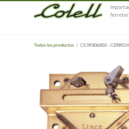
Ir al contenido
Importac
ferreter
HOME
HERRAJES
FERRETERÍA
Todos los productos
CE39306002 - CERROJ