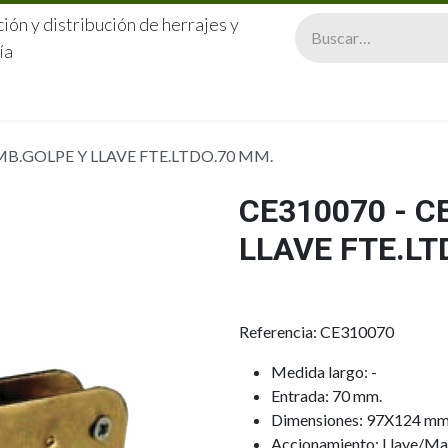
ión y distribución de herrajes y
ía
CERRAJERÍA
QUIÉNES SOMOS
CATÁLOGOS
CONTA
MB.GOLPE Y LLAVE FTE.LTDO.70 MM.
CE310070 - 
LLAVE FTE.LT
Referencia: CE310070
Medida largo: -
Entrada: 70 mm.
Dimensiones: 97X124 mm
Accionamiento: Llave/Man