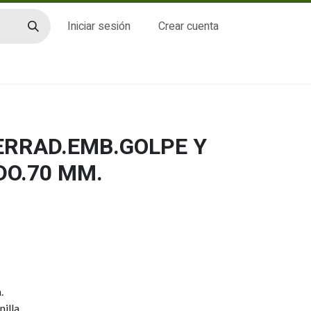
Iniciar sesión
Crear cuenta
CTO
CERRAD.EMB.GOLPE Y
DO.70 MM.
.
illa