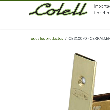
Ir al contenido
Importac
ferreter
HOME
HERRAJES
FERRETERÍA
Todos los productos
CE310070 - CERRAD.E