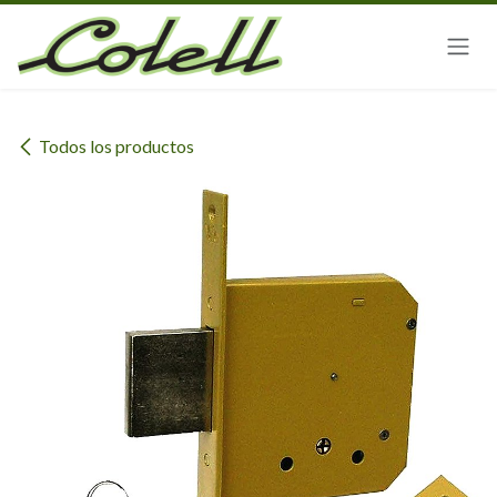
Ir al contenido
Todos los productos