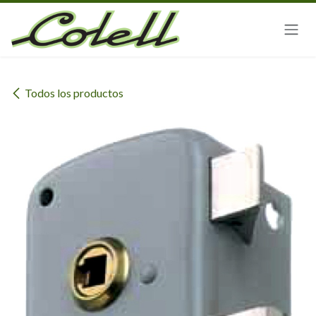
Ir al contenido
Todos los productos