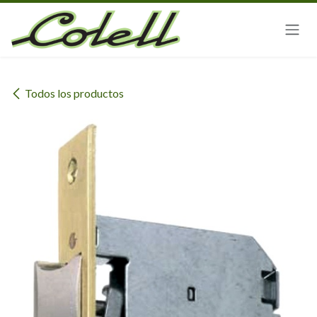
Ir al contenido
Todos los productos