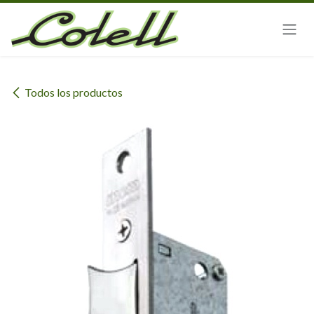
Ir al contenido
Todos los productos