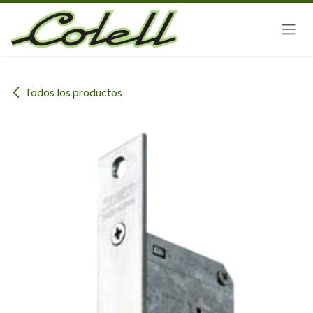
Ir al contenido
Todos los productos