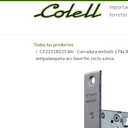
Ir al contenido
Importac
ferreter
HOME
HERRAJES
FERRETERÍA
Todos los productos
CE2211BE253AI - Cerradura embutir 174x38
antipalanqueta acc.llave fte. recto a.inox.