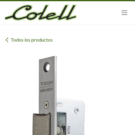
Ir al contenido
Todos los productos