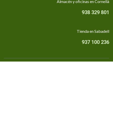
Almacén y oficinas en Cornellà
938 329 801
Tienda en Sabadell
937 100 236
Quiénes somos
•
Aviso Legal
•
Privacidad
•
Política de cookies