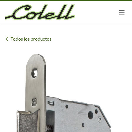
Ir al contenido
Todos los productos