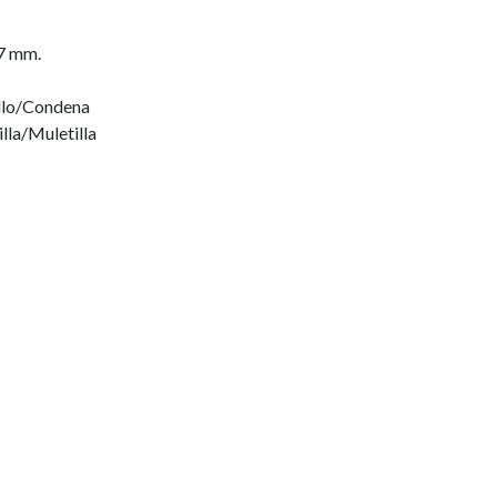
7 mm.
llo/Condena
lla/Muletilla