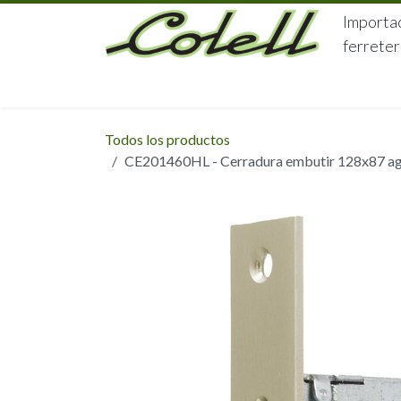
Ir al contenido
Importac
ferreter
HOME
HERRAJES
FERRETERÍA
Todos los productos
CE201460HL - Cerradura embutir 128x87 aguj