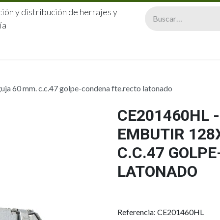
ión y distribución de herrajes y
ía
CERRAJERÍA
QUIÉNES SOMOS
CATÁLOGOS
CONTA
a 60 mm. c.c.47 golpe-condena fte.recto latonado
CE201460HL 
EMBUTIR 128
C.C.47 GOLP
LATONADO
Referencia: CE201460HL