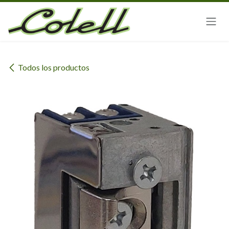
Ir al contenido
Todos los productos