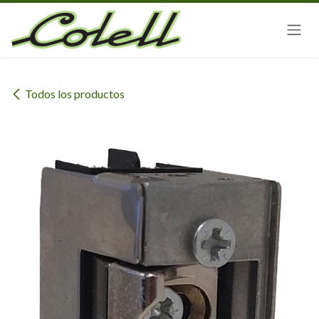
Ir al contenido
Todos los productos