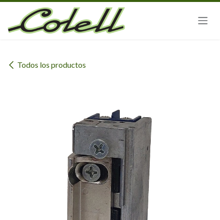
Ir al contenido
Todos los productos