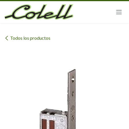
Ir al contenido
Todos los productos