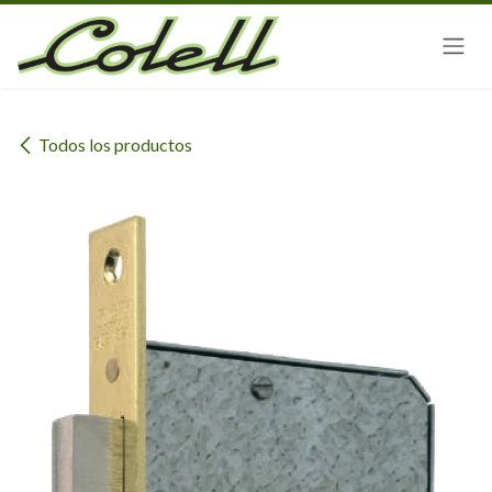
Ir al contenido
Todos los productos