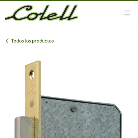
Ir al contenido
Todos los productos