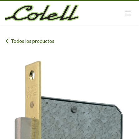
Ir al contenido
Todos los productos