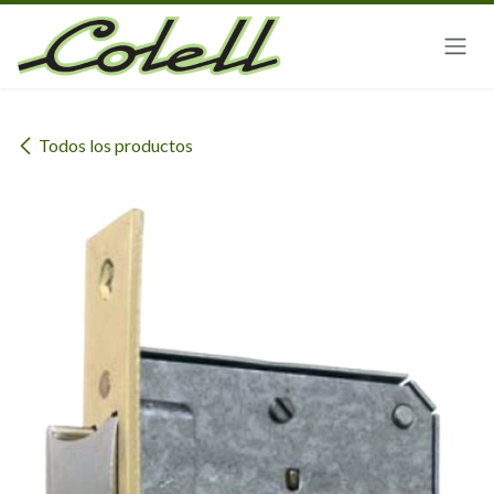
Ir al contenido
Todos los productos