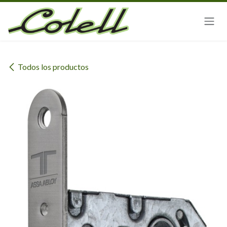
Ir al contenido
Todos los productos