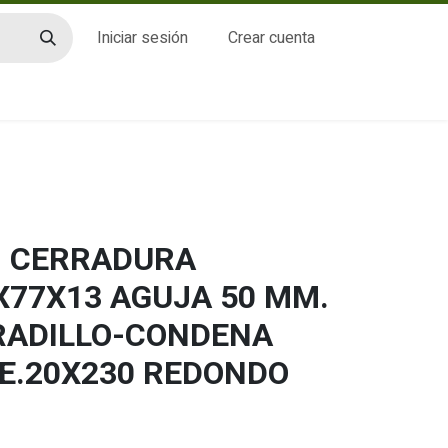
Iniciar sesión
Crear cuenta
CTO
- CERRADURA
X77X13 AGUJA 50 MM.
RADILLO-CONDENA
TE.20X230 REDONDO