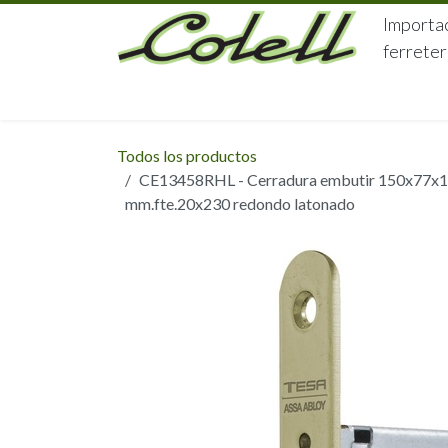
Ir al contenido
Importac
ferreter
HOME
HERRAJES
FERRETERÍA
Todos los productos
CE13458RHL - Cerradura embutir 150x77x13 
mm.fte.20x230 redondo latonado