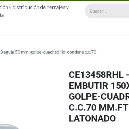
ión y distribución de herrajes y
ía
CERRAJERÍA
QUIÉNES SOMOS
CATÁLOGOS
CONTA
aguja 50 mm. golpe-cuadradillo-condena c.c.70
CE13458RHL 
EMBUTIR 150
GOLPE-CUAD
C.C.70 MM.F
LATONADO