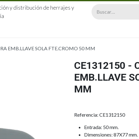
ión y distribución de herrajes y
ía
CERRAJERÍA
QUIÉNES SOMOS
CATÁLOGOS
CONTA
URA EMB.LLAVE SOLA FTE.CROMO 50 MM
CE1312150 -
EMB.LLAVE S
MM
Referencia: CE1312150
Entrada: 50 mm.
Dimensiones: 87X77 mm.