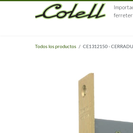
Ir al contenido
Importac
ferreter
HOME
HERRAJES
FERRETERÍA
Todos los productos
CE1312150 - CERRAD