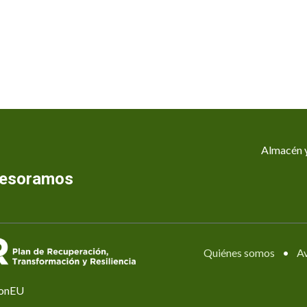
Almacén y
asesoramos
Quiénes somos
•
Av
ionEU