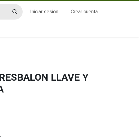
Iniciar sesión
Crear cuenta
CTO
RESBALON LLAVE Y
A
.