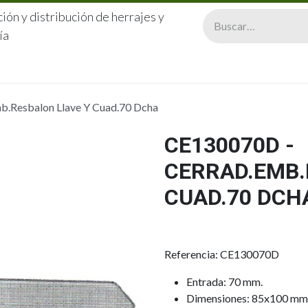
ión y distribución de herrajes y
ía
CERRAJERÍA
QUIÉNES SOMOS
CATÁLOGOS
CONTA
.Resbalon Llave Y Cuad.70 Dcha
CE130070D -
CERRAD.EMB.
CUAD.70 DCH
Referencia: CE130070D
Entrada: 70 mm.
Dimensiones: 85x100 mm