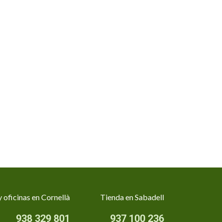
 oficinas en Cornellà
Tienda en Sabadell
938 329 801
937 100 236