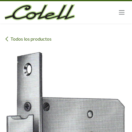
Ir al contenido
Todos los productos