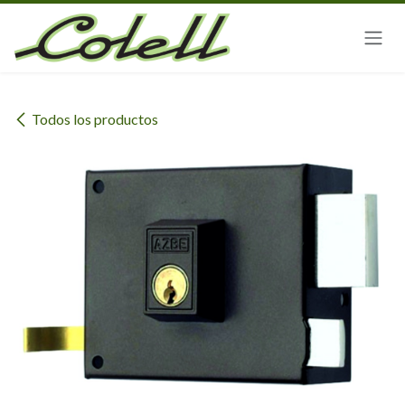
Ir al contenido
Todos los productos