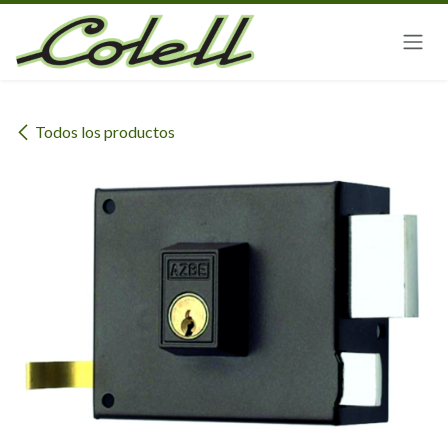
Ir al contenido
Todos los productos