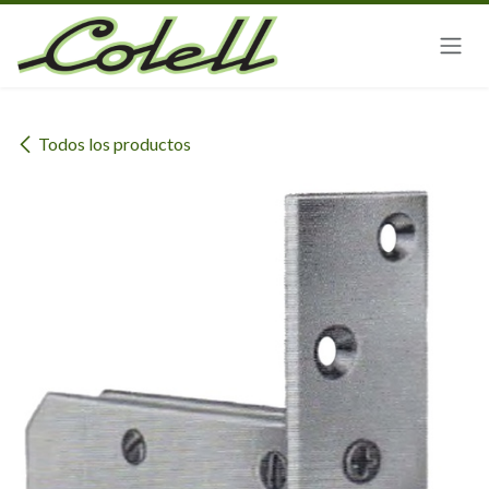
Ir al contenido
Todos los productos