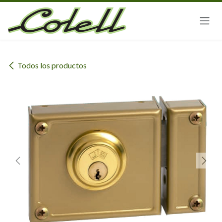
Ir al contenido
Todos los productos