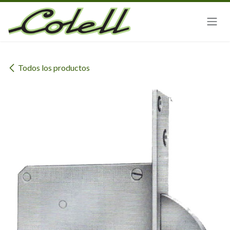
Ir al contenido
Todos los productos