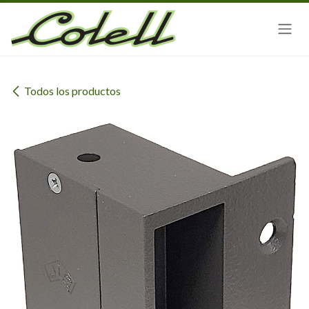
Ir al contenido
Todos los productos