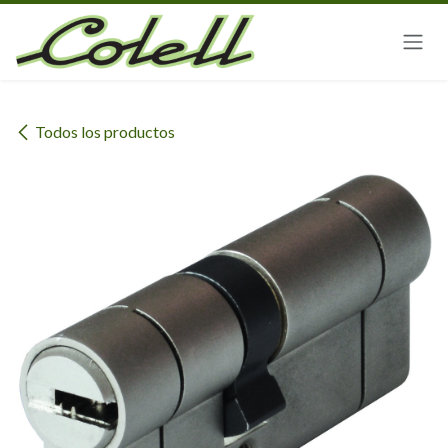
Ir al contenido
Todos los productos