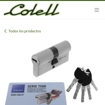
Ir al contenido
Todos los productos