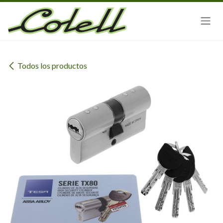
Ir al contenido
Todos los productos