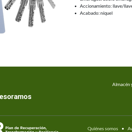
Accionamiento: llave/llav
Acabado: níquel
Almacén y
asesoramos
Quiénes somos
•
Av