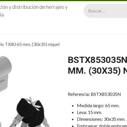
ión y distribución de herrajes y
ía
CERRAJERÍA
QUIÉNES SOMOS
CATÁLOGOS
CONTA
o TX80 65 mm. (30x35) níquel
BSTX853035N 
MM. (30X35) 
Referencia: BSTX853035N
Medida largo: 65 mm.
Leva: 15 mm.
Dimensiones: 30x35 mm.
Embrague: doble embrag