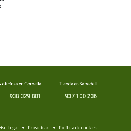
e
 oficinas en Cornellà
Tienda en Sabadell
938 329 801
937 100 236
iso Legal
•
Privacidad
•
Política de cookies