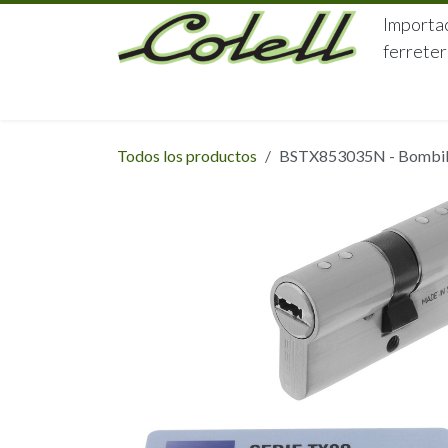
Ir al contenido
Importac
ferreter
HOME
HERRAJES
FERRETERÍA
Todos los productos
BSTX853035N - Bombill