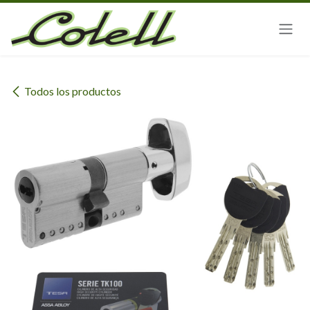
Ir al contenido
Todos los productos