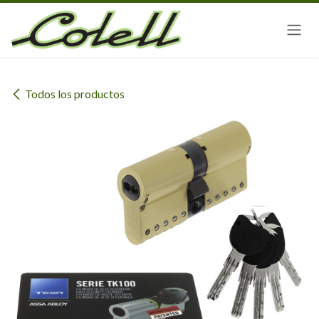
Ir al contenido
Todos los productos