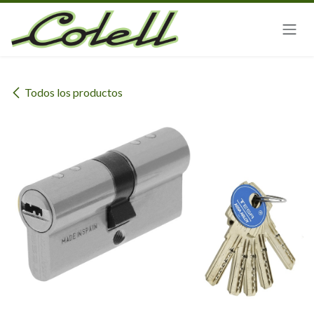
Ir al contenido
Todos los productos