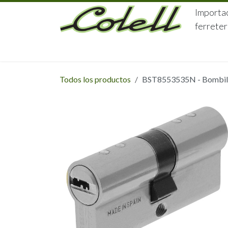
Ir al contenido
Importac
ferreter
HOME
HERRAJES
FERRETERÍA
Todos los productos
BST8553535N - Bombillo