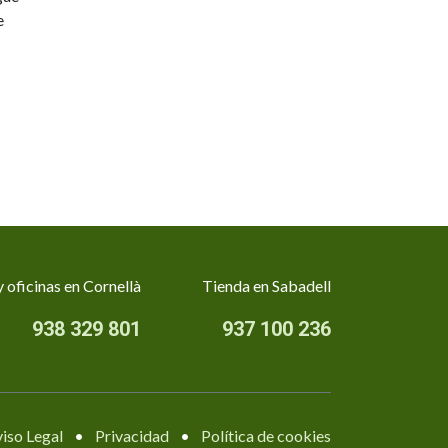
e
 oficinas en Cornellà
Tienda en Sabadell
938 329 801
937 100 236
iso Legal
•
Privacidad
•
Política de cookies