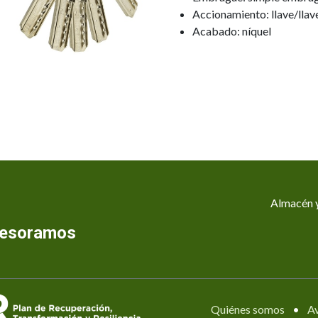
Accionamiento: llave/llav
Acabado: níquel
Almacén y
asesoramos
Quiénes somos
•
Av