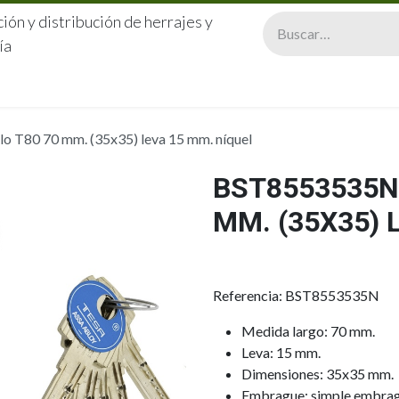
ión y distribución de herrajes y
ía
CERRAJERÍA
QUIÉNES SOMOS
CATÁLOGOS
CONTA
 T80 70 mm. (35x35) leva 15 mm. níquel
BST8553535N 
MM. (35X35) 
Referencia: BST8553535N
Medida largo: 70 mm.
Leva: 15 mm.
Dimensiones: 35x35 mm.
Embrague: simple embra